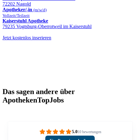
72202 Nagold
Apotheker/-in
(m/w/d)
Vollzeit/Teilzeit
Kaiserstuhl Apotheke
79235 Vogtsburg-Oberrotweil im Kaiserstuhl
Jetzt kostenlos inserieren
Das sagen andere über
ApothekenTopJobs
5.0
10
bewertungen