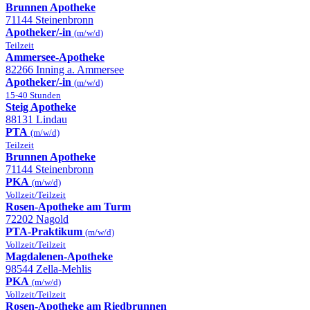
Brunnen Apotheke
71144 Steinenbronn
Apotheker/-in
(m/w/d)
Teilzeit
Ammersee-Apotheke
82266 Inning a. Ammersee
Apotheker/-in
(m/w/d)
15-40 Stunden
Steig Apotheke
88131 Lindau
PTA
(m/w/d)
Teilzeit
Brunnen Apotheke
71144 Steinenbronn
PKA
(m/w/d)
Vollzeit/Teilzeit
Rosen-Apotheke am Turm
72202 Nagold
PTA-Praktikum
(m/w/d)
Vollzeit/Teilzeit
Magdalenen-Apotheke
98544 Zella-Mehlis
PKA
(m/w/d)
Vollzeit/Teilzeit
Rosen-Apotheke am Riedbrunnen