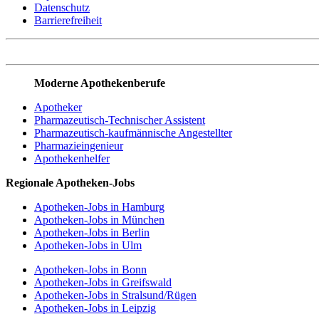
Datenschutz
Barrierefreiheit
Moderne Apothekenberufe
Apotheker
Pharmazeutisch-Technischer Assistent
Pharmazeutisch-kaufmännische Angestellter
Pharmazieingenieur
Apothekenhelfer
Regionale Apotheken-Jobs
Apotheken-Jobs in Hamburg
Apotheken-Jobs in München
Apotheken-Jobs in Berlin
Apotheken-Jobs in Ulm
Apotheken-Jobs in Bonn
Apotheken-Jobs in Greifswald
Apotheken-Jobs in Stralsund/Rügen
Apotheken-Jobs in Leipzig