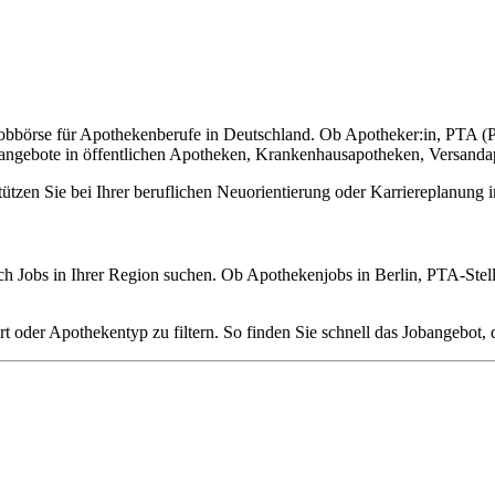
ualifiziert vermittelt
Jobbörse für Apothekenberufe in Deutschland. Ob Apotheker:in, PTA (
llenangebote in öffentlichen Apotheken, Krankenhausapotheken, Versan
erstützen Sie bei Ihrer beruflichen Neuorientierung oder Karriereplanu
ach Jobs in Ihrer Region suchen. Ob Apothekenjobs in Berlin, PTA-Ste
rt oder Apothekentyp zu filtern. So finden Sie schnell das Jobangebot, 