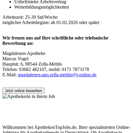
Unbefristeter Arbeitsvertrag
Weiterbildungsmöglichkeiten
Arbeitszeit: 25-39 Std/Woche
möglicher Arbeitsbeginn: ab 01.02.2026 oder später
Wir freuen uns auf Ihre schriftliche oder telefonische
Bewerbung an:
Magdalenen-Apotheke
Marcus Vogel
Hauptstr. 6, 98544 Zella-Mehlis
Telefon: 03682 482107, mobil: 0171 7873178
E-Mail:
magdalenen-apo.zella-mehlis@t-online.de
Jetzt online bewerben
Apothekenjobs finden – deutschlandweit
& qualifiziert vermittelt
Willkommen bei ApothekenTopJobs.de, Ihrer spezialisierten Online-
Jobbörse für Apothekenberufe in Deutschland. Ob Apotheker:in,